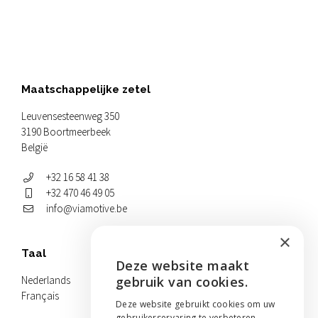
Maatschappelijke zetel
Leuvensesteenweg 350
3190 Boortmeerbeek
België
+32 16 58 41 38
+32 470 46 49 05
info@viamotive.be
×
Taal
Deze website maakt
ENGLISH
Nederlands
gebruik van cookies.
Français
NEDERLANDS
Deze website gebruikt cookies om uw
gebruikerservaring te verbeteren.